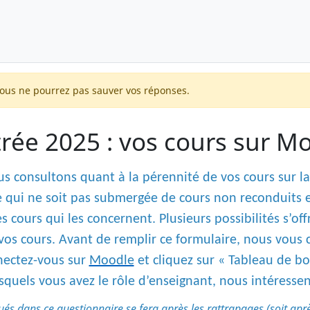
Vous ne pourrez pas sauver vos réponses.
rée 2025 : vos cours sur M
us consultons quant à la pérennité de vos cours sur
 qui ne soit pas submergée de cours non reconduits e
s cours qui les concernent. Plusieurs possibilités s’of
vos cours. Avant de remplir ce formulaire, nous vous c
nectez-vous sur
Moodle
et cliquez sur « Tableau de bor
esquels vous avez le rôle d’enseignant, nous intéresse
 dans ce questionnaire se fera après les rattrapages (soit après l